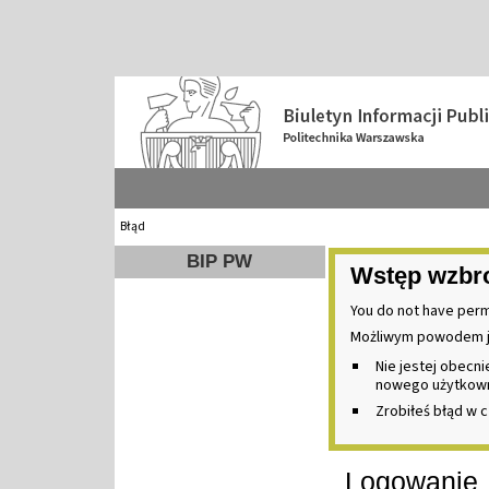
Błąd
BIP PW
Wstęp wzbr
You do not have perm
Możliwym powodem j
Nie jestej obecn
nowego użytkownik
Zrobiłeś błąd w c
Logowanie