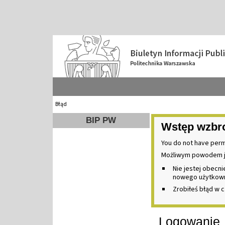
Błąd
BIP PW
Wstęp wzbr
You do not have perm
Możliwym powodem j
Nie jestej obecn
nowego użytkownik
Zrobiłeś błąd w c
Logowanie