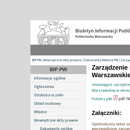
BIP PW
/
Wewnętrzne akty prawne
/
Dokumenty Rektora PW
/
Zarzą
Zarządzenie 
BIP PW
Warszawskiej
Informacje ogólne
zmieniające zarządze
Ogłoszenia
Warszawskiej w okresi
Struktura uczelni
Pobierz plik
pdf 76
Skład osobowy
Władze
Załączniki:
Wewnętrzne akty prawne
Ujednolicony tekst 
Dokumenty ogólne
wprowadzone zarząd