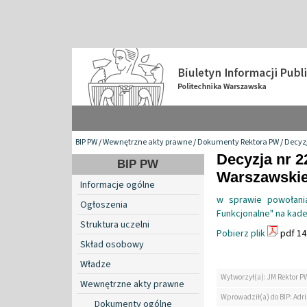
BIP PW
/
Wewnętrzne akty prawne
/
Dokumenty Rektora PW
/
Decyzj
Decyzja nr 2
BIP PW
Warszawskiej
Informacje ogólne
w sprawie powołani
Ogłoszenia
Funkcjonalne" na kade
Struktura uczelni
Pobierz plik
pdf 14
Skład osobowy
Władze
Wytworzył(a): JM Rektor P
Wewnętrzne akty prawne
Wprowadził(a) do BIP: Ad
Dokumenty ogólne