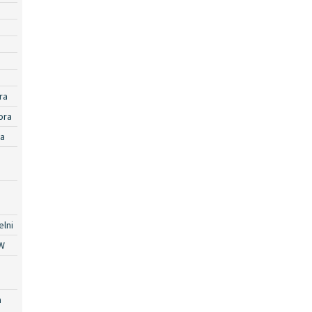
ra
ora
ra
lni
W
a