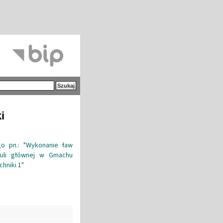
i
go pn.: "Wykonanie ław
 auli głównej w Gmachu
hniki 1"