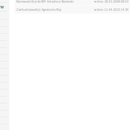
Wprowadził(a) do BIP: Arkadiusz Borowski
w dniu: 28.03.2008 08:03
PW
Zaktualizował(a): Agnieszka Maj
w dniu: 11.04.2025 14:30