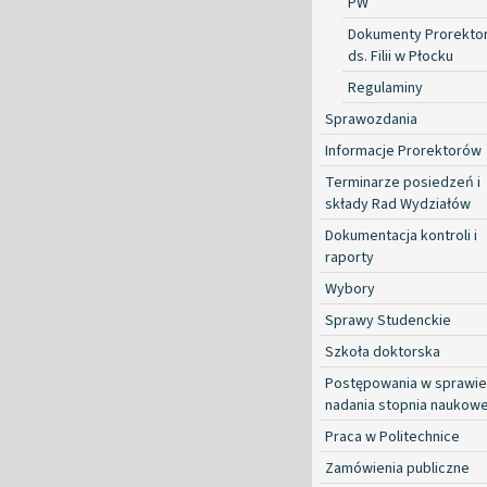
PW
Dokumenty Prorekto
ds. Filii w Płocku
Regulaminy
Sprawozdania
Informacje Prorektorów
Terminarze posiedzeń i
składy Rad Wydziałów
Dokumentacja kontroli i
raporty
Wybory
Sprawy Studenckie
Szkoła doktorska
Postępowania w sprawie
nadania stopnia naukow
Praca w Politechnice
Zamówienia publiczne