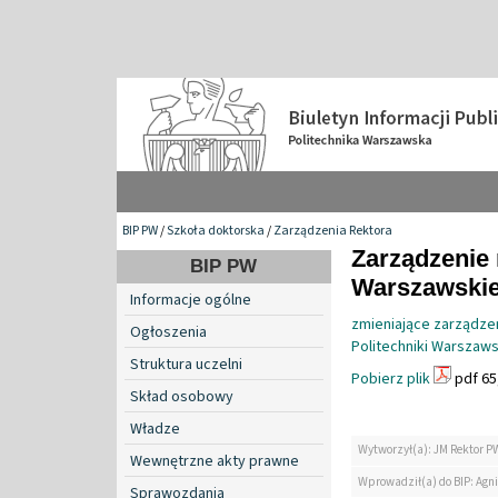
BIP PW
/
Szkoła doktorska
/
Zarządzenia Rektora
Zarządzenie 
BIP PW
Warszawskiej
Informacje ogólne
zmieniające zarządze
Ogłoszenia
Politechniki Warszaws
Struktura uczelni
Pobierz plik
pdf 65
Skład osobowy
Władze
Wytworzył(a): JM Rektor P
Wewnętrzne akty prawne
Wprowadził(a) do BIP: Agn
Sprawozdania