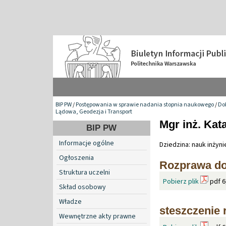
BIP PW
/
Postępowania w sprawie nadania stopnia naukowego
/
Do
Lądowa, Geodezja i Transport
Mgr inż. Kat
BIP PW
Informacje ogólne
Dziedzina: nauk inżyn
Ogłoszenia
Rozprawa do
Struktura uczelni
Pobierz plik
pdf 6
Skład osobowy
Władze
steszczenie 
Wewnętrzne akty prawne