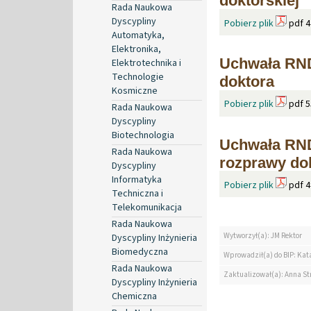
doktorskiej
Rada Naukowa
Dyscypliny
Pobierz plik
pdf 4
Automatyka,
Elektronika,
Uchwała RND
Elektrotechnika i
Technologie
doktora
Kosmiczne
Pobierz plik
pdf 5
Rada Naukowa
Dyscypliny
Biotechnologia
Uchwała RND
Rada Naukowa
rozprawy dok
Dyscypliny
Informatyka
Pobierz plik
pdf 4
Techniczna i
Telekomunikacja
Rada Naukowa
Wytworzył(a): JM Rektor
Dyscypliny Inżynieria
Biomedyczna
Wprowadził(a) do BIP: Ka
Rada Naukowa
Zaktualizował(a): Anna St
Dyscypliny Inżynieria
Chemiczna