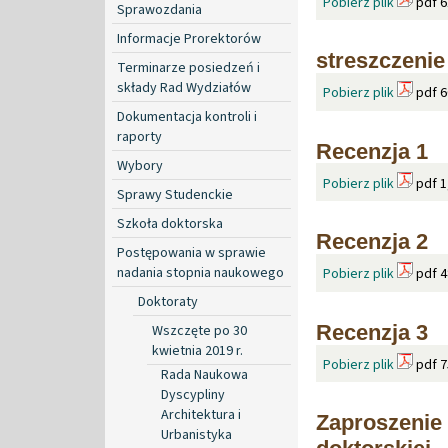
Pobierz plik
pdf 6
Sprawozdania
Informacje Prorektorów
streszczenie
Terminarze posiedzeń i
składy Rad Wydziałów
Pobierz plik
pdf 6
Dokumentacja kontroli i
raporty
Recenzja 1
Wybory
Pobierz plik
pdf 1
Sprawy Studenckie
Szkoła doktorska
Recenzja 2
Postępowania w sprawie
nadania stopnia naukowego
Pobierz plik
pdf 4
Doktoraty
Recenzja 3
Wszczęte po 30
kwietnia 2019 r.
Pobierz plik
pdf 7
Rada Naukowa
Dyscypliny
Architektura i
Zaproszenie
Urbanistyka