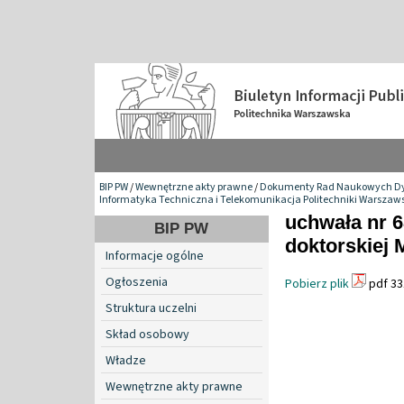
BIP PW
/
Wewnętrzne akty prawne
/
Dokumenty Rad Naukowych Dy
Informatyka Techniczna i Telekomunikacja Politechniki Warszaws
uchwała nr 
BIP PW
doktorskiej 
Informacje ogólne
Ogłoszenia
Pobierz plik
pdf 33
Struktura uczelni
Skład osobowy
Władze
Wewnętrzne akty prawne