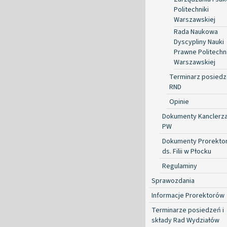
Politechniki
Warszawskiej
Rada Naukowa
Dyscypliny Nauki
Prawne Politechni
Warszawskiej
Terminarz posied
RND
Opinie
Dokumenty Kanclerz
PW
Dokumenty Prorekto
ds. Filii w Płocku
Regulaminy
Sprawozdania
Informacje Prorektorów
Terminarze posiedzeń i
składy Rad Wydziałów