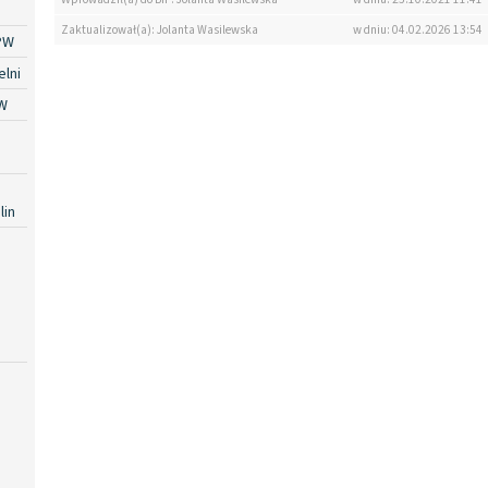
Zaktualizował(a): Jolanta Wasilewska
w dniu: 04.02.2026 13:54
PW
lni
W
lin