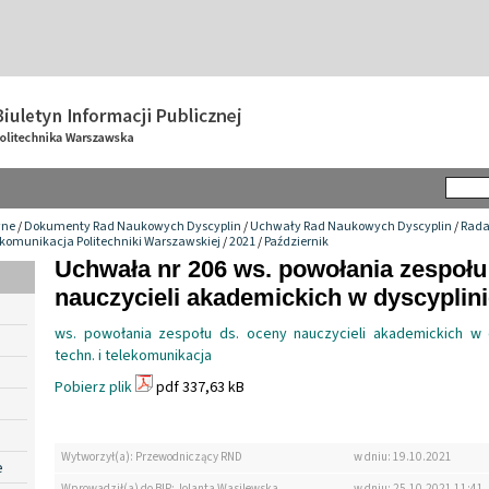
wne
/
Dokumenty Rad Naukowych Dyscyplin
/
Uchwały Rad Naukowych Dyscyplin
/
Rada
ekomunikacja Politechniki Warszawskiej
/
2021
/
Październik
Uchwała nr 206 ws. powołania zespołu
nauczycieli akademickich w dyscyplinie
ws. powołania zespołu ds. oceny nauczycieli akademickich w 
techn. i telekomunikacja
Pobierz plik
pdf 337,63 kB
Wytworzył(a): Przewodniczący RND
w dniu: 19.10.2021
e
Wprowadził(a) do BIP: Jolanta Wasilewska
w dniu: 25.10.2021 11:41