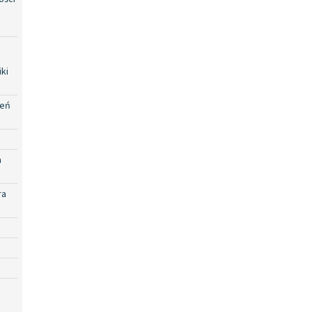
ki
zeń
a
ra