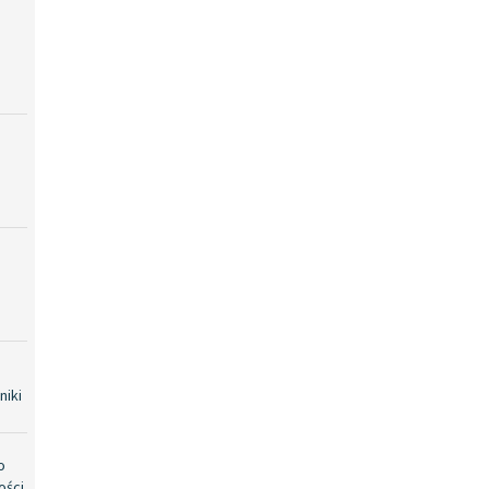
niki
o
ości