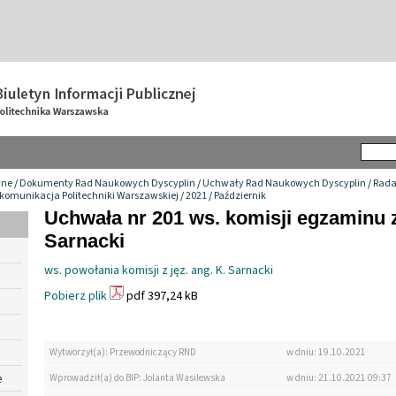
wne
/
Dokumenty Rad Naukowych Dyscyplin
/
Uchwały Rad Naukowych Dyscyplin
/
Rada
ekomunikacja Politechniki Warszawskiej
/
2021
/
Październik
Uchwała nr 201 ws. komisji egzaminu z 
Sarnacki
ws. powołania komisji z jęz. ang. K. Sarnacki
Pobierz plik
pdf 397,24 kB
Wytworzył(a): Przewodniczący RND
w dniu: 19.10.2021
e
Wprowadził(a) do BIP: Jolanta Wasilewska
w dniu: 21.10.2021 09:37