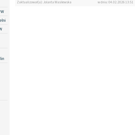
Zaktualizował(a): Jolanta Wasilewska
w dniu: 04.02.2026 13:51
PW
lni
W
lin