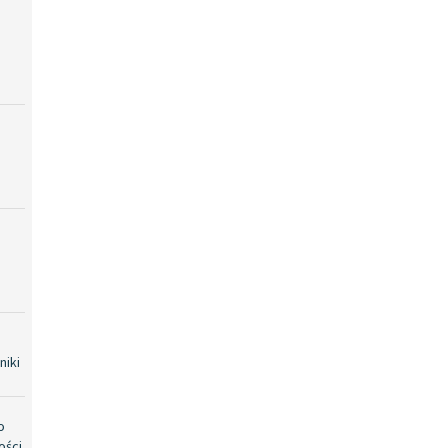
niki
o
ości