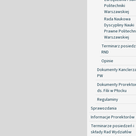
Politechniki
Warszawskiej
Rada Naukowa
Dyscypliny Nauki
Prawne Politechni
Warszawskiej
Terminarz posied
RND
Opinie
Dokumenty Kanclerz
PW
Dokumenty Prorekto
ds. Filii w Płocku
Regulaminy
Sprawozdania
Informacje Prorektorów
Terminarze posiedzeń i
składy Rad Wydziałów