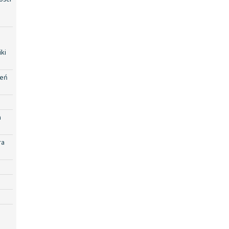
ki
zeń
a
ra