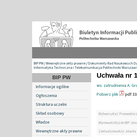
BIP PW
/
Wewnętrzne akty prawne
/
Dokumenty Rad Naukowych Dy
Informatyka Techniczna i Telekomunikacja Politechniki Warszaws
Uchwała nr 1
BIP PW
ws. zatrudnienia A. G
Informacje ogólne
Pobierz plik
pdf 33
Ogłoszenia
Struktura uczelni
Skład osobowy
Wytworzył(a): Przewodnic
Władze
Wprowadził(a) do BIP: Jol
Wewnętrzne akty prawne
Zaktualizował(a): Jolanta