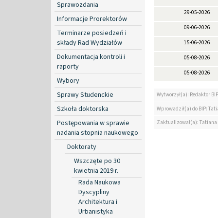
Sprawozdania
29-05-2026
Informacje Prorektorów
09-06-2026
Terminarze posiedzeń i
składy Rad Wydziałów
15-06-2026
Dokumentacja kontroli i
05-08-2026
raporty
05-08-2026
Wybory
Sprawy Studenckie
Wytworzył(a): Redaktor BI
Szkoła doktorska
Wprowadził(a) do BIP: Tat
Postępowania w sprawie
Zaktualizował(a): Tatiana
nadania stopnia naukowego
Doktoraty
Wszczęte po 30
kwietnia 2019 r.
Rada Naukowa
Dyscypliny
Architektura i
Urbanistyka